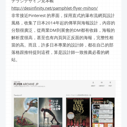
チラシデザイン見本帳
http://desinfinity.net/pamphlet-flyer-mihon/
非常接近Pinterest 的界面，採用直式的瀑布流網頁設計
風格，收集了日本2014年起的傳單與海報設計，內容的
分類很廣泛，從商業DM到展會的DM都有收錄，海報的
解析度很高，甚至也有內頁與正反面的海報，完整性相
當的高。而且，許多日本專業的設計師，都在自己的部
落格跟推特提到這裡，算是設計師一致推薦必看的網
站。