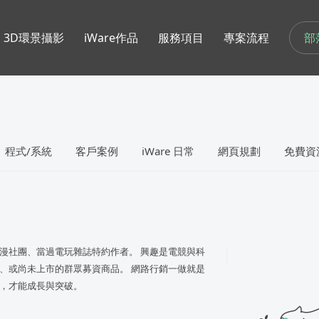
部
3D環景攝影
iWare作品
服務項目
專案流程
程式/系統
客戶案例
iWare 日常
網頁規劃
免費資
漫社團、當過電玩雜誌特約作者。 興趣是電競與科
、或尚未上市的群眾募資商品。 網路行銷一做就是
，才能成長與突破。