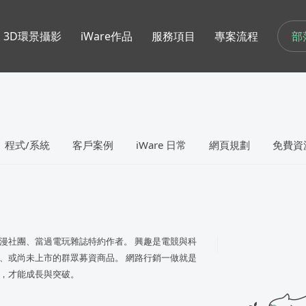
部
3D環景攝影
iWare作品
服務項目
專案流程
程式/系統
客戶案例
iWare 日常
網頁規劃
免費資
漫社團、當過電玩雜誌特約作者。 興趣是電競與科
、或尚未上市的群眾募資商品。 網路行銷一做就是
，才能成長與突破。