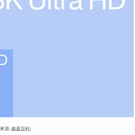
片來源:
維基百科
)