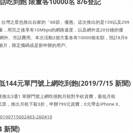
吃到飽 限量各10000名 8/6登記
灣之星也推出自家的「88節」優惠。這次推出的是139以及299
量，用完之後享有10Mbps的網路速度，以及網外送20分鐘的優
網外、市話費用。本次活動2個方案各有10000個名額，預計8月6
4個月，限定攜碼或是新申辦的用戶。
4元單門號上網吃到飽(2019/7/15 新聞)
量推出3選1 單辦門號上網吃很飽月租對半砍資費，最低月租
民眾，推出月租下殺3折，申辦799元資費，0元帶走iPhone X。
/20190715002463-260410
 新聞)