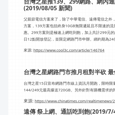
台灣之星推139、299網路、網內通話
(2019/08/05 新聞)
父親節電信方案來了，除了中華電信、遠傳電信之外，台
方案，139方案包括終身10GB無限遞延且不限速的流
惠。299方案則是極速上網吃到飽，加上共計299元的
日12點開放登記，並限定網路門市申辦。綁約期為2
來源:
https://www.cool3c.com/article/146764
台灣之星網路門市推月租對半砍 最低14
台灣之星15日宣布網路門市線上資訊月開跑，限時限
144/249元最高爆送720GB。另外針對有購機需求的
來源:
https://www.chinatimes.com/realtimenews
遠傳 祭上網、通話吃到飽(2019/7/4