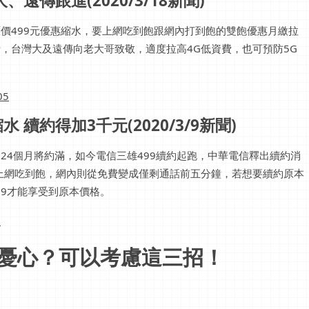
遠傳跟進(2020/3/18新聞)
原價499元優惠縮水，要上網吃到飽跟網內打到飽的雙飽優惠月繳拉
析，台灣大及遠傳向老大哥致敬，適度拉高4G低資費，也可預防5G
05
續約得加3千元(2020/3/9新聞)
24個月將約滿，如今電信三雄499續約起跑，中華電信釋出續約消
G上網吃到飽，網內則從免費變成僅剩通話前五分鐘，若想要續約原本
99才能享受到原本價格。
1
好憂心？可以考慮這三招！