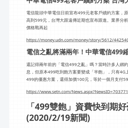
中華電信499老客戶續約方案 台灣大、
電信龍頭中華電信日前宣布499元老客戶續約方案，
高到599元，台灣大跟遠傳近期也宣布跟進。業界分
價格戰再起
https://money.udn.com/money/story/5612/44254
電信之亂將滿兩年！中華電信499縮水 
還記得兩年前的「電信499之亂」嗎？當時許多人綁約
息，但原本499吃到飽方案要變成「半飽」，只有4
499的優惠方案，還得加價100元，等於一個月支付5
https://www.setn.com/News.aspx?NewsID=70377
「499雙飽」資費快到期
(2020/2/19新聞)