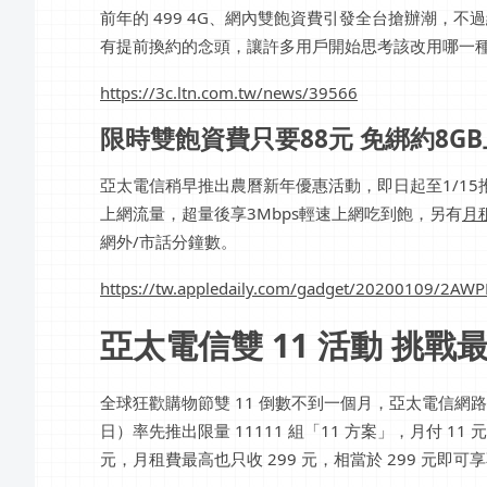
前年的 499 4G、網內雙飽資費引發全台搶辦潮，不
有提前換約的念頭，讓許多用戶開始思考該改用哪一
https://3c.ltn.com.tw/news/39566
限時雙飽資費只要88元 免綁約8GB上網
亞太電信稍早推出農曆新年優惠活動，即日起至1/15
上網流量，超量後享3Mbps輕速上網吃到飽，另有
月
網外/市話分鐘數。
https://tw.appledaily.com/gadget/20200109/2A
亞太電信雙 11 活動 挑戰最強 
全球狂歡購物節雙 11 倒數不到一個月，亞太電信網路
日）率先推出限量 11111 組「11 方案」，月付 11 
元，月租費最高也只收 299 元，相當於 299 元即可