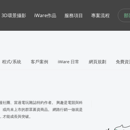
部
3D環景攝影
iWare作品
服務項目
專案流程
程式/系統
客戶案例
iWare 日常
網頁規劃
免費資
漫社團、當過電玩雜誌特約作者。 興趣是電競與科
、或尚未上市的群眾募資商品。 網路行銷一做就是
，才能成長與突破。