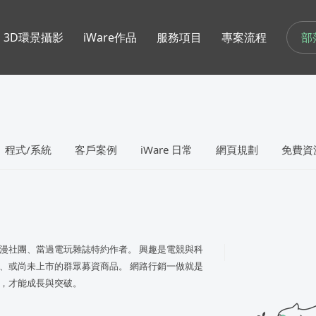
部
3D環景攝影
iWare作品
服務項目
專案流程
程式/系統
客戶案例
iWare 日常
網頁規劃
免費資
漫社團、當過電玩雜誌特約作者。 興趣是電競與科
、或尚未上市的群眾募資商品。 網路行銷一做就是
，才能成長與突破。