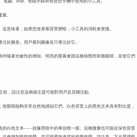
、電腦、
、智能手錶和智慧型手機中使用的小工具。
iPod
電量。
。這意味著，如果您使屏幕背景變暗，小工具的消耗會更慢。
專注於圖形。用戶看到圖像並只專注於它。
病伴隨著光敏性的增加。明亮的螢幕會因這種病態而刺激眼睛，並使它們
之前，請注意這兩個主題可能對用戶及其關注點
.
，使眼睛能夠非常自然地感知它們。白色背景上的黑色文本具有對比度，
真的白色文本
——就像黑暗中的車頭燈一樣。這種微暈也可能在深色背景
。這會增加眼睛疲勞，並可能導致過度的視覺疲勞。請注意，下次選擇暗