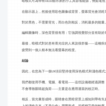
暗模式可為帶有
顯示屏的小工具節省能源，例如電視
OLED
在顯示器上，然後使用彩色圖像或背景，螢幕背光會消耗
對於黑色，不需要背光，而白色則相反，消耗最多的能量
編輯圖像時，深色背景很有用：它強調視覺部分並有助於
最後，暗模式對於患有畏光症的人來說很舒服
——這種疾
疲勞到一個人根本無法看螢幕的程度。
結論
因此，在您為下一個
項目堅持使用深色模式和淺色模式
UX
我們都使用手機、電腦、看電視
——這些設備都經過調整
不會導致眼睛超負荷——主要是在應用適當的校正時。
相反，當光暈形成時，眼睛會在黑暗背景上感知到帶有失
上的淺色文本（不是白色）周圍形成，並模糊字母的輪廓