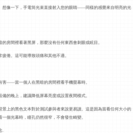
。想像一下，手電筒光束直接射入您的眼睛
——同樣的感覺來自明亮的光
暗的房間裡看著黑屏，那麼沒有任何東西會刺眼或眩目。
常疲倦。這可能導致頭痛和其他不適。
有害
——當一個人在黑暗的房間裡看手機螢幕時。
設備的晚上，建議降低屏幕亮度或設置夜間模式。
背景上的黑色文本對於測試參與者來說更易讀。這是因為當看任何大小的
看一個光幕時，瞳孔仍然很窄，不會發生畸變。
念
.