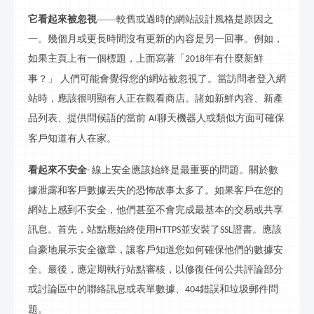
它看起來被忽視
——較舊或過時的網站設計風格是原因之
一。幾個月或更長時間沒有更新的內容是另一回事。例如，
如果主頁上有一個標題，上面寫著「
年有什麼新鮮
2018
事？」
人們可能會覺得您的網站被忽視了。當訪問者登入網
站時，應該很明顯有人正在觀看商店。諸如新鮮內容、新產
品列表、提供問候語的當前
聊天機器人或類似方面可確保
AI
客戶知道有人在家。
看起來不安全
線上安全應該始終是最重要的問題。關於數
-
據泄露和客戶數據丟失的恐怖故事太多了。如果客戶在您的
網站上感到不安全，他們甚至不會完成最基本的交易或共享
訊息。首先，站點應始終使用
並安裝了
證書。應該
HTTPS
SSL
自豪地展示安全徽章，讓客戶知道您如何確保他們的數據安
全。最後，應定期執行站點審核，以修復任何公共評論部分
或討論區中的聯絡訊息或表單數據、
錯誤和垃圾郵件問
404
題。