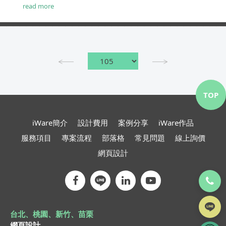
約，或是純粹的想要營造出一個有質感的旅遊形象網
read more
站，該從哪裡下手呢？以下幾點是我們的看法...
TOP
iWare簡介
設計費用
案例分享
iWare作品
服務項目
專案流程
部落格
常見問題
線上詢價
網頁設計
台北、桃園、新竹、苗栗
網頁設計