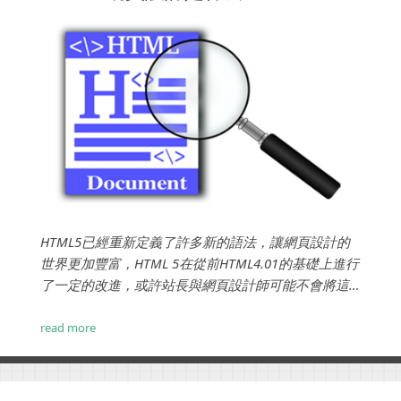
HTML5已經重新定義了許多新的語法，讓網頁設計的
世界更加豐富，HTML 5在從前HTML4.01的基礎上進行
了一定的改進，或許站長與網頁設計師可能不會將這
些新技術投入應用，但是對於該技術的新特性，網站
開發技術人員是必須要有基本了解...
read more