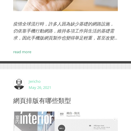
疫情全球流行時，許多人因為缺少基礎的網路設施，
仍依靠手機行動網路，維持各項工作與生活的基礎需
求，因此手機版網頁製作也變得舉足輕重，甚至改變
了傳統網站的設計概念。那麽，手機版網頁製作的相
關設計原則有哪些？今天我們整理了十個重點，不長
read more
篇大論，將重點分享給各位 ...
Jericho
May 26, 2021
網頁排版有哪些類型