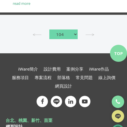
到提升排名的目標。...
read more
TOP
iWare簡介
設計費用
案例分享
iWare作品
服務項目
專案流程
部落格
常見問題
線上詢價
網頁設計
台北、桃園、新竹、苗栗
網頁設計