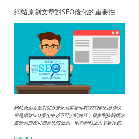
網站原創文章對SEO優化的重要性
網站原創文章對SEO優化的重要性有哪些?網站原創文
章是網站SEO優化中必不可少的內容，很多剛接觸網站
運營的朋友可能會比較疑惑，明明網站上大多數原創
文章的可讀性並不高，為何我們還要更新原創文章呢?
再者，直接把一篇寫得很精彩的文章放到自己網站
read more