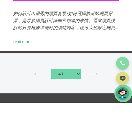
如何設計出優秀的網頁背景?如何選擇恰當的網頁背
景，是眾多網頁設計師非常頭痛的事情。通常網頁設
計師只要根據準備好的網站內容，便可大致敲定網頁
的版面布局，然而背景設計卻讓他們遲遲不敢下手。
下面，我們看看如何做好網頁設計的背景設計？...
read more
TOP
iWare簡介
設計費用
案例分享
iWare作品
服務項目
專案流程
部落格
常見問題
線上詢價
網頁設計