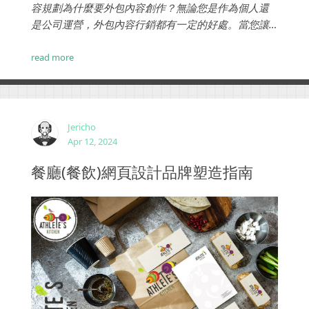
容規劃為什麼要外包內容創作？無論您是作為個人還
是公司運營，外包內容行銷都有一定的好處。當您讓
某人或其他公司為您完成工作時，收益超過了您可能
產生的任何額外成本。...
read more
Jericho
Apr 12, 2024
餐廳(餐飲)網頁設計品牌塑造指南