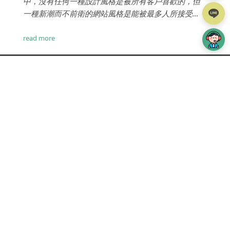
中，沒有任何一種設計風格是被所有客戶喜歡的，但
一種新潮而不前衛的網站風格是能被最多人所接受
的。...
read more
TOP
iWare簡介
設計費用
案例分享
iWare作品
服務項目
專案流程
部落格
常見問題
線上詢價
網頁設計