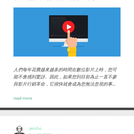
人們每年花費越來越多的時間在數位影片上時，您可
能不會感到驚訝。因此，如果您到目前為止一直不參
與影片行銷革命，它很快就會成為您無法忽視的事
情。但影片行銷不僅僅是發佈您用iPhone拍攝的影
片，然後等待觀看次數。如您所料，您需要付出更多
read more
的思考和努力。...
Jericho