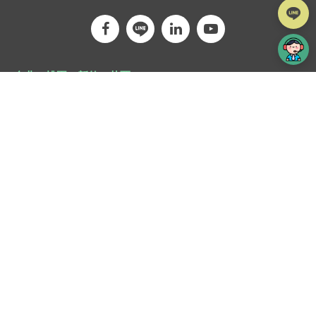
台北、桃園、新竹、苗栗
網頁設計
TEL : 02-2999-5660 分機260
FAX : 02-2999-2560
241 新北市三重區光復路一段88-8號8樓
台中、彰化、雲林、嘉義、台南、高雄、屏東
網頁設計
TEL : 06-3841-917
FAX : 06-3841-890
709 台南市安南區工業二路31號研究二館310室
馬亞科技股份有限公司，版權所有 COPYRIGHT © 1996-2022
隱私權政策