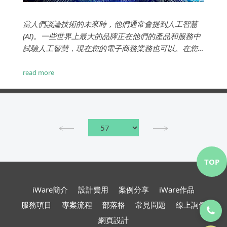
當人們談論技術的未來時，他們通常會提到人工智慧
(AI)。一些世界上最大的品牌正在他們的產品和服務中
試驗人工智慧，現在您的電子商務業務也可以。在您
深入研究自己的 AI 之前，讓我們先看看它是什麼、它
是如何受到限制的以及它如何改進您的電子商務商
read more
店。...
TOP
iWare簡介
設計費用
案例分享
iWare作品
服務項目
專案流程
部落格
常見問題
線上詢價
網頁設計