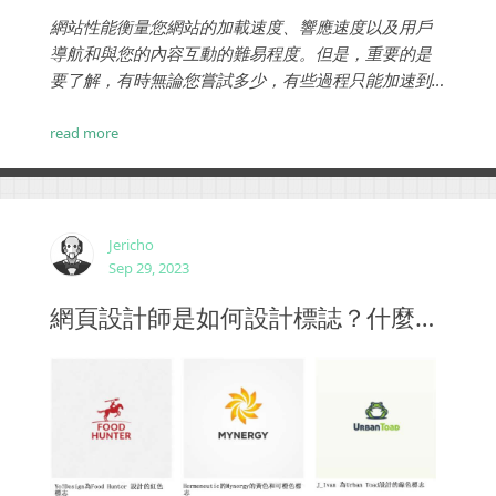
網站性能衡量您網站的加載速度、響應速度以及用戶
導航和與您的內容互動的難易程度。但是，重要的是
要了解，有時無論您嘗試多少，有些過程只能加速到
某個點。在這種情況下，目標變成讓緩慢的過程看起
來很快。高性能網站加載速度快，如果加載需要一些
read more
時間，它們還會提供令人放心的反饋。例如，一些網
站有一個加載微調器，向用戶指示正在取得一些進
展。...
Jericho
Sep 29, 2023
網頁設計師是如何設計標誌？什麼是好的標誌？