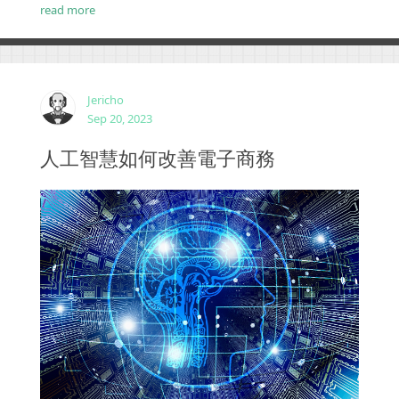
使用預製模板，這可以通過自定義WordPress網站得到
read more
緩解。網站的有效性在很大程度上取決於網站設計的
品質，這與分配給項目的時間和精力直接相關，
WordPress網站也不例外。對於WordPres...
Jericho
Sep 20, 2023
人工智慧如何改善電子商務