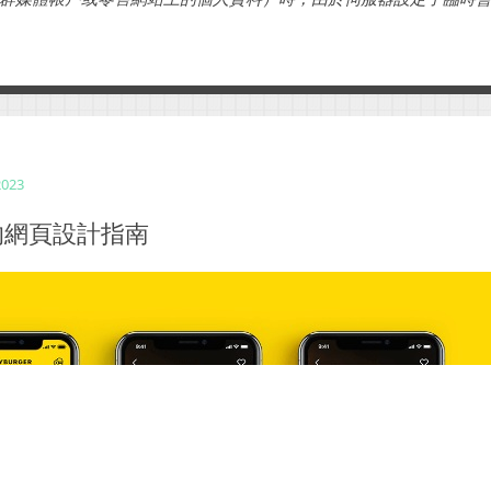
登入。該會話意味著您可以在瀏覽站點並單擊不同頁面時保持登入
該...
2023
的網頁設計指南