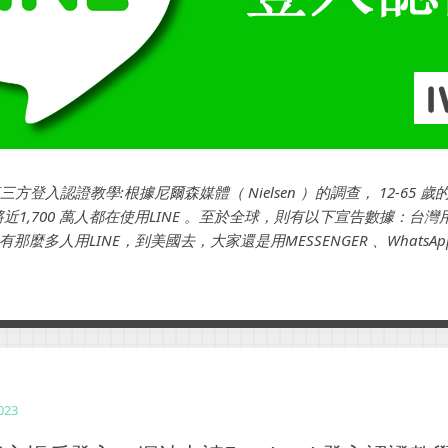
第三方登入認證教學:根據尼爾森媒體（ Nielsen ）的調查， 12-65
將近1,700 萬人都在使用LINE 。至於全球，則有以下宣告數據：台灣
麼多人用LINE，到美國去，大家還是用MESSENGER 、WhatsApp、
很抱歉，LINE是不通行的！請用QQ、微信...
2023