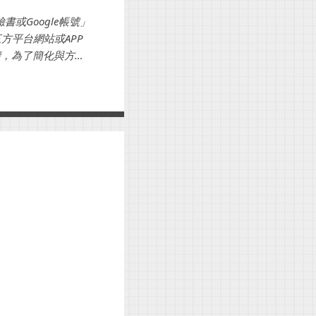
或Google帳號」
方平台網站或APP
續，為了簡化與方便
入，就可以節省...