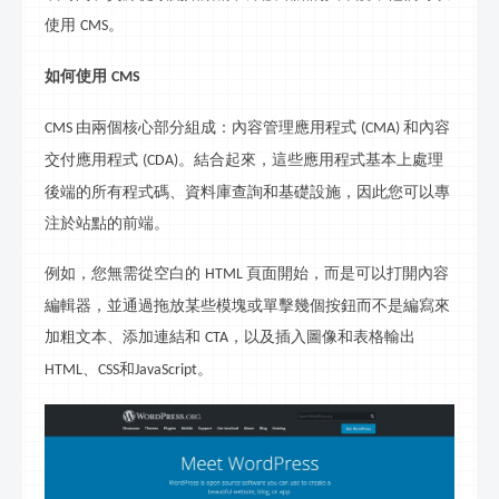
使用
。
CMS
如何使用
CMS
由兩個核心部分組成：內容管理應用程式
和內容
CMS
(CMA)
交付應用程式
。結合起來，這些應用程式基本上處理
(CDA)
後端的所有
程式碼
、資料庫查詢和基礎設施，因此您可以專
注於站點的前端。
例如，您無需從空白的
頁面開始，而是可以打開內容
HTML
編輯器，並通過拖放某些模塊或單擊幾個按鈕而不是編寫來
加粗文本、添加連結和
，以及插入圖像和表格輸出
CTA
、
和
。
HTML
CSS
JavaScript