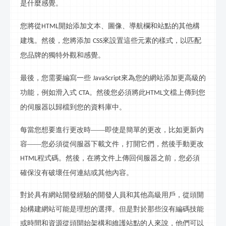
是什麼感覺。
您將從
開始添加文本、圖像、導航欄和站點的其他構
HTML
建塊。然後，您將添加
來設置這些元素的樣式，以匹配
CSS
您品牌的獨特外觀和感覺。
最後，您需要編寫一些
來為您的網站添加更高級的
JavaScript
功能，例如滑入式
。然後您必須將此
文
檔
上傳到您
CTA
HTML
的伺服器以歸檔到您的資料庫中。
每當您想要進行更改時
——即使是簡單的更改，比如更新內
容——您必須從伺服器下載文件，打開它們，然後手動更改
程式
碼。然後，在將文件上傳回伺服器之前，您必須
HTML
確保沒有破壞任何連結或其他內容。
對於具有網站開發經驗的開發人員和其他高級用戶，從頭開
始構建網站可能是理想的選擇。但是對於那些沒有編碼技能
或時間和資源從頭開始
架
構和維護站點的人來說，他們可以