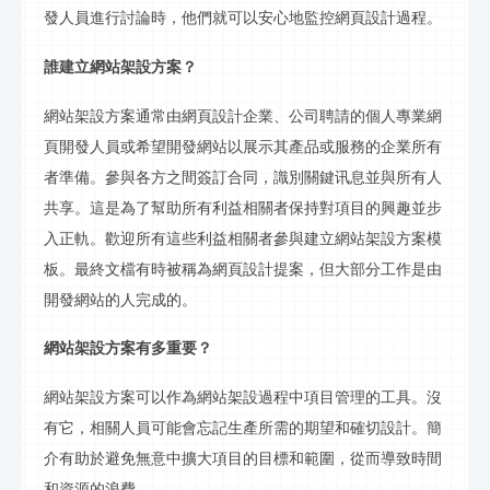
發人員進行討論時，他們就可以安心地監控網頁設計過程。
誰
建立
網站
架設
方案？
網站
架設
方案通常由網頁設計企業、公司聘請的個人專業網
頁開發人員或希望開發網站以展示其產品或服務的企業所有
者準備。參與各方之間簽訂合同，識別關鍵
讯息
並與所有人
共享。這是為了幫助所有利益相關者保持對項目的興趣並步
入正軌。歡迎所有這些利益相關者參與
建立
網站
架設
方案模
板。最終文檔有時被稱為網頁設計提案，但大部分工作是由
開發網站的人完成的。
網站
架設
方案有多重要？
網站
架設
方案可以作為網站
架設
過程中項目管理的工具。沒
有它，相關人員可能會忘記生產所需的期望和確切設計。簡
介有助於避免無意中擴大項目的目標和範圍，從而導致時間
和資源的浪費。