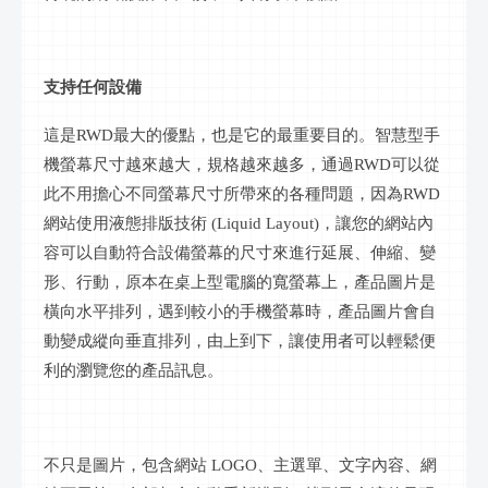
支持任何設備
這是
RWD最大的優點，也是它的最重要目的。
智慧
型手
機
螢幕
尺寸越來越大，規格越來越多，通過
RWD可以從
此不用擔心不同
螢幕
尺寸所帶來的各種問題，因為
RWD
網站使用液態排版技術 (Liquid Layout)，讓您的網站內
容可以自動符合設備
螢幕
的尺寸來進行延展、伸縮、變
形、
行動
，原本在桌上
型電腦
的寬
螢幕
上，產品圖片是
橫向水平排列，遇到較小的手機
螢幕
時，產品圖片會自
動變成縱向垂直排列，由上到下，讓使用者可以輕鬆便
利的瀏覽您的產品
訊息
。
不只是圖片，包含網站
LOGO、主選單、文字內容、網