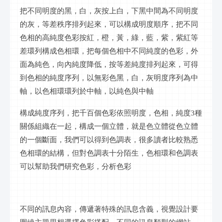
把不同明度的黑，白，灰按上白，下黑中間為不同明度
的灰，等差秩序排列起來，可以構成明度順序，把不同
色相的高純度色彩按紅，橙，黃，綠，藍，紫，紫紅等
差環列構成色相環，把每個色相中不同純度的色彩，外
面為純色，向內純度降低，按等差純度排列起來，可得
到色相的純度序列，以無彩色黑，白，灰明度序列為中
軸，以色相環環列於中軸，以純色與中軸
構成純度序列，把千百個色彩依照明度，色相，純度
3種
關係組織在一起，構成一個立體，就是色立體從色立體
的一個斷面，我們可以得到色調表，很多讀者比較熟悉
色相環的結構，但對色調表十分陌生，色相環和色調表
可以幫助我們研究色彩，分析色彩
不同的
訊息
內容，傳遞著特殊的
訊息
含義，視覺設計要