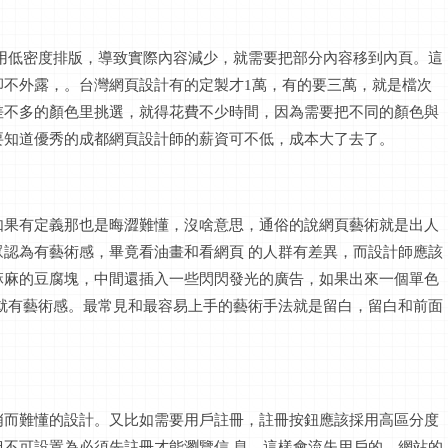
用低密度排版，導致實際內容減少，就需要把部分內容移到內頁。這
卻不外露，。
台灣
網頁設計有的定製才
1萬
，有的要三萬，就是檔次
差不多的顏色里挑選，就得花費不少時間，因為需要把不同的顏色與
要知道優秀的成都網頁設計師的
薪資
可不低，成本大了去了。
如果有定義那也是晦澀難懂，沒啥意思，通俗的說網頁藝術就是出人
眾認為有藝術感，畢竟看油畫和看網頁
的人群有差異，而設計師應該
麻麻的豆腐塊，中間還插入一些閃閃發光的廣告，如果出來一個單色
就有藝術感。最常見和最容易上手的藝術手法就是留白，留白和前面
哨而難懂的設計。又比如需要用戶註冊，註冊按鈕應該採用高區分度
但不可設置為必須先註冊才能瀏覽信
息，這樣會流失用戶的。網站的