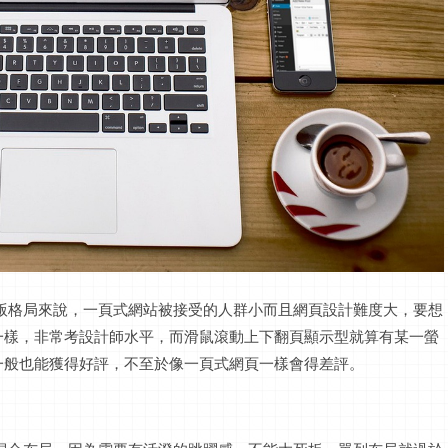
版格局來說，
一頁式
網站被接受的人群小而且網頁設計難度大，要想
一樣，非常考設計師水平，而滑鼠滾動上下
翻頁顯示
型就算有某一
螢
一般也能獲得好評，不至於像
一頁式
網頁一樣會得差評。