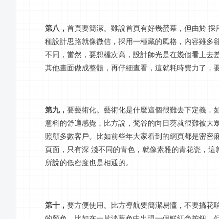
第八，
首頁要簡潔。雖說首頁有好幾
螢幕
，但由於
採
種設計思路就像微信，採用一種藏的風格，內容雖多
不同，當然，要想檔次高，設計師光是在幾個看上去
其他畫面做成整體，再仔細查看，這就耗時費力了，
第九，
要藝術化。藝術化是什麼這個很難去下定義，
意料的舒適感覺，比方說，梵谷的向日葵就很難被大
照顧多數客戶。比如前些年大家看到的網頁都是密密
頁面，只有深
淺不同的青色，就像素雅的青花瓷，這
所說的低密度也是相通的。
第十，
要方便使用。比方導航要簡潔易懂，不要搞花
的顏色，比如在一片淡藍色中出現一個鮮紅色按鈕，