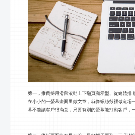
第一，
推薦採用滑鼠滾動上下
翻頁顯示
型。從總體排
在小小的一
螢幕
畫面里做文章，就像螺絲殼裡做道場
幕
不能讓客戶很滿意，只要有別的
螢幕
能打動客戶，