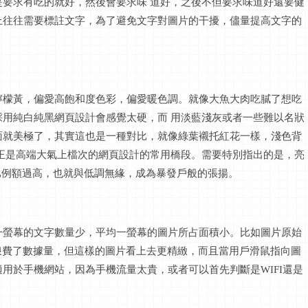
是要求有吃的就好，然後會要求味
道好，之後不但要求味道好還要健
上往往需要標註文字，為了避免文字對圖片的干擾，儘量提高文字的
檸檬黃，偏愛高飽和度色彩，偏愛暖色調。就像大魚大肉吃膩了想吃
採用純白純黑網頁設計會感覺太硬，而
用淡藍淺灰或者一些難以名狀
面就美極了，其實這也是一種對比，就像綠葉襯托紅花一樣，淺色背
正是高端大氣上檔次的網頁設計的常用橋段。需要特別指出的是，亮
果比例額過高，也就與低調無緣，成為暴發戶般的張揚。
一
螢幕
的文字數量少，平均一
螢幕
的圖片所占面積小。比如圖片原始
，看上去浪費了數據量，但這樣的圖片看上去更精緻，而且當用戶滑鼠指向圖
用於手機網站，因為手機流量太貴，或者可以首先判斷是WIFI還是