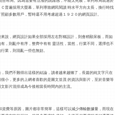
混合布局。因為需要有活潑的跳躍感，不能太死板，單列布局就過於
ＰＣ普遍採用大
螢幕
，單列導致網民閱讀
時水平方向太長，換行時找
了照顧多數用戶，暫時還不用考慮超過１９２０的網頁設計。
般來說，網頁設計如果全部採用左右對稱設計，則會稍顯呆板，而如
均有，則亂中有序，整齊中有有
靈活性，當然，行業不同，選擇也不
的行業，則混亂一些也無妨。
告，我們不難得出這樣的結論，讀者越來越懶了，長篇的純文字只在
額很小，更多的上網者喜歡的是圖文並茂
的資訊與
影片
，至於音樂等
圖文
影片
混排成為今後相當長時間內的主流。
和資費等原因，圖片都非常簡單，這樣可以減少傳輸數據量，而現在