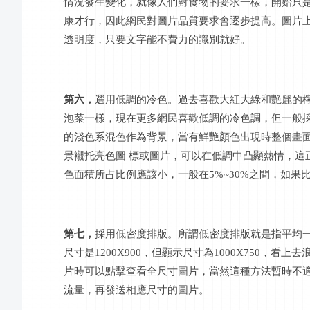
情況發生變化，就像人們對食物的要求一樣，開始只
康才行，因此網民對圖片
品質
要求會逐步提高。圖片
透明度，只要文字能不費力的識別就好。
第六，
選用低調的冷色。過去喜歡大紅大綠和艷麗的
泡菜一樣，現在更多網民喜歡低調的冷色調，但一般
的淺色系混色作為背景，當有鮮艷顏色出現時整個畫
景襯托亮色圖
標或圖片，可以在低調中凸顯熱情，這
色面積所占比例應該小，一般在
5%~30%之間，如
第七，
採用低密度排版。所謂低密度排版就是指平均
尺寸是
1200X900，但顯示尺寸為1000X750
片時可以點擊查看全尺寸圖片，當然這種方法暫時不適
流量，再發送相應尺寸的圖片。