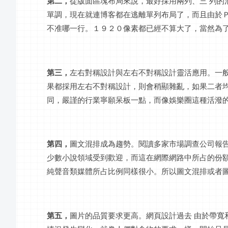
第二，
從版面區塊布局來說，最好採用兩列、三
列的
單調，現在就連博客都在逃離單列布局了，而且由於
不准哪一行。１９２０像素都已經不算大了，當然為
第三，
左右對稱設計與左右不對稱設計靈活應用。一
果都採用左右不對稱設計，則會稍顯雜亂，如果二者
同，嚴謹的行業寧願呆板一點，而像娛樂圈這種活潑
第四，
圖文混排成為趨勢。閱讀多家市場調查公司報
少數小說領域受到歡迎，而這在網際網路中所占的份
純聲音類媒體所占比例同樣很小。所以圖文混排或者
第五，
圖片的
品質
要求更高。網頁設計過去
由於帶寬