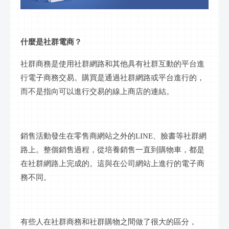
什麼是
社群
電商？
社群
商務是使用
社群網路
和其他具有
社群
互動的平台進
行電子商務交易。購買是通過
社群網路
或平台進行的，
而不是指向可以進行交易的
線上
商店的連結。
銷售活動發生在零售商網站之外的
LINE
、
臉書
等
社群網
路
上。整個銷售過程，從培養銷售一直到購物車，都是
在
社群網路
上完成的。這與在公司網站上進行的電子商
務不同。
有些人在
社群
商務和
社群
購物之間做了很大的區分，