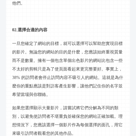
他們。
02.選擇合適的內容
一旦您確定了網站的目標，就可以選擇可以幫助您實現目標
的
影片
。無論您的網站的目的是什麼，您應該始終重視質量
而不是數量。擁有一個包含單個出色
影片
的網站比包含一些
不太好的剪輯只是為了使頁面看起來更完整要好。事實上，
38% 的訪問者會停止訪問內容不吸引人的網站。這就是為什
麼你的重點應該是對訪客產生影響，讓他們記住你的名字並
希望當場與你
聯絡
。
如果您選擇顯示大量
影片
，請嘗試將它們分解為不同的類
別，以避免使訪問者不堪重負並確保您的網站正確加載。理
想情況下，您應該選擇一個
影片
作為每個選擇的面孔，用它
來吸引訪問者觀看您的其他作品。