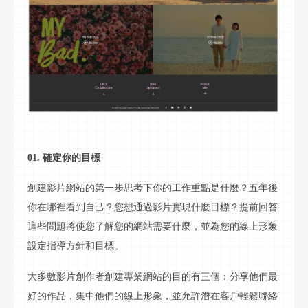
01. 確定你的目標
創建
影片
網站的第一步思考下你的工作重點是什麼？五年後
你在哪裡看到自己？您想通過
影片
實現什麼目標？提前回答
這些問題將使您了解您的網站需要什麼，並為您的
線上
形象
設定指導方針和目標。
大多數
影片
創作者創建專業網站的目的有三個：分享他們最
好的作品，集中他們的
線上
形象，並允許潛在客戶輕鬆
聯絡