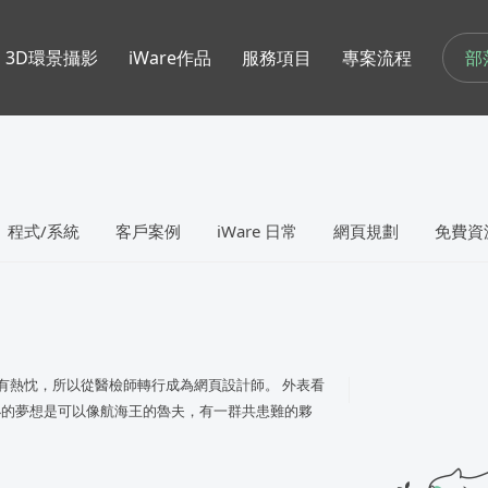
部
3D環景攝影
iWare作品
服務項目
專案流程
程式/系統
客戶案例
iWare 日常
網頁規劃
免費資
超有熱忱，所以從醫檢師轉行成為網頁設計師。 外表看
小的夢想是可以像航海王的魯夫，有一群共患難的夥