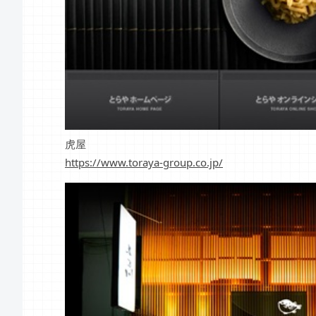
虎屋
https://www.toraya-group.co.jp/