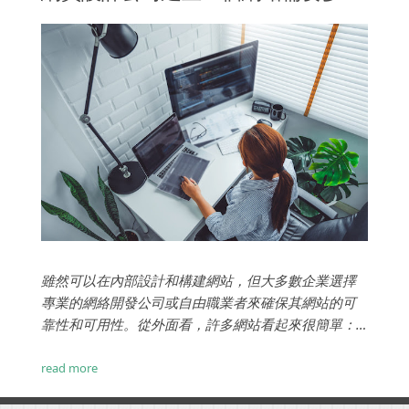
雖然可以在內部設計和構建網站，但大多數企業選擇
專業的網絡開發公司或自由職業者來確保其網站的可
靠性和可用性。從外面看，許多網站看起來很簡單：
這裡有幾個菜單，那裡有幾個按鈕，一些連結和一些
圖像，你就完成了？不完全的。實際上，在呈現給員
read more
工和客戶的用戶界面下有很多事情要做——從HTML 和