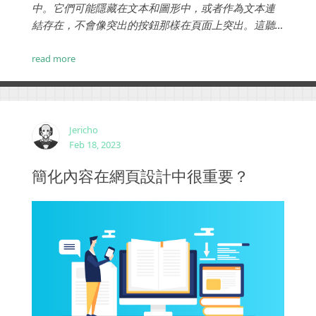
中。它們可能隱藏在文本和圖形中，或者作為文本連
結存在，不會像突出的按鈕那樣在頁面上突出。這聽
起來很簡單，但如果您的訪問者無法清楚地看到您的
CTA，他們就不太可能採取您希望他們採取的行動。要
read more
解決此問題，請嘗試以下策略：...
Jericho
Feb 18, 2023
簡化內容在網頁設計中很重要？