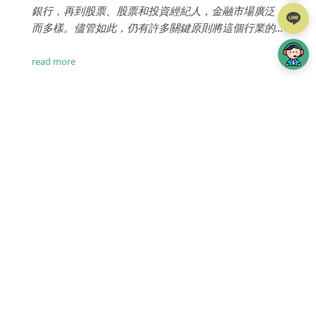
銀行，再到股票、股票和投資經紀人，金融市場廣泛
而多樣。儘管如此，仍有許多關鍵原則將這個行業的
所有方面聯合起來，這意味著許多重要的網頁設計考
慮因素在不同領域是共享的。這些注意事項包括：...
read more
TOP
iWare簡介
設計費用
案例分享
iWare作品
服務項目
專案流程
部落格
常見問題
線上詢價
網頁設計