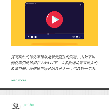
提高網站的轉化率通常是最受關注的問題。由於平均
轉化率仍然徘徊在 2.5% 以下，大多數網站還有很大的
改進空間。即使獲得額外的八分之一，也會對一年內
的利潤線產生巨大影響，這就是為什麼評估所有可以
提供提升的方法是有意義的。那麼個性化影片著陸頁
read more
可以增加轉化率嗎？...
Jericho