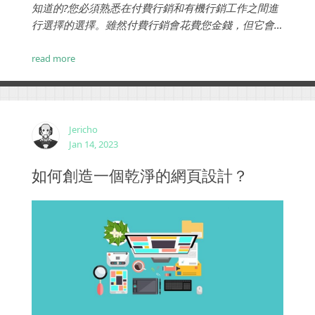
知道的?您必須熟悉在付費行銷和有機行銷工作之間進
行選擇的選擇。雖然付費行銷會花費您金錢，但它會
相對更快地顯示結果。另一方面，有機行銷是一個較
慢的過程，但從長遠來看，對於希望逐漸增長和繁榮
read more
的企業來說，成本效益要高得多。...
Jericho
Jan 14, 2023
如何創造一個乾淨的網頁設計？