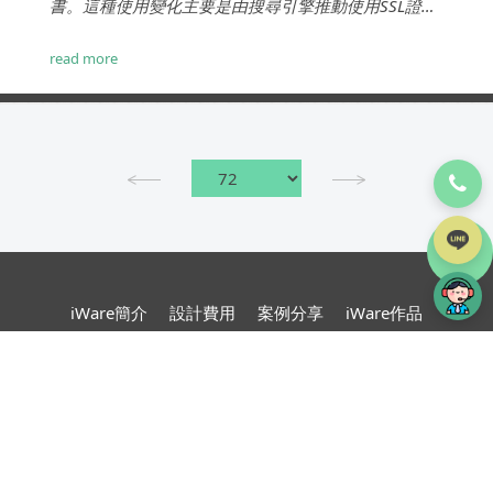
書。這種使用變化主要是由搜尋引擎推動使用SSL證書
推動的。例如，谷歌現在會顯示警告，指出沒有SLL證
書的網站是不安全的。...
read more
TOP
iWare簡介
設計費用
案例分享
iWare作品
服務項目
專案流程
部落格
常見問題
線上詢價
網頁設計