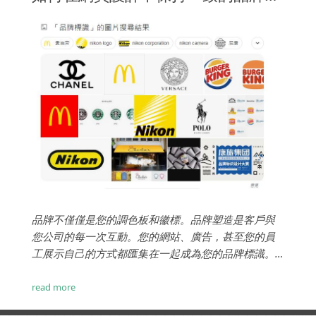
品牌不僅僅是您的調色板和徽標。品牌塑造是客戶與
您公司的每一次互動。您的網站、廣告，甚至您的員
工展示自己的方式都匯集在一起成為您的品牌標識。
您做出的選擇必須是有意的，因為它們會影響客戶對
您的看法。網站設計由於體驗不一致，多達60% 的客
read more
戶更換了品牌。與所有關係一樣，意外和不一致會讓