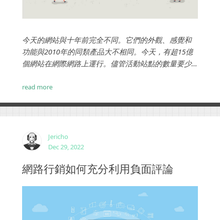
今天的網站與十年前完全不同。它們的外觀、感覺和
功能與2010年的同類產品大不相同。今天，有超15億
個網站在網際網路上運行。儘管活動站點的數量要少
得多——大約 2 億個，但任何企業都必須了解什麼是
好與壞的區別，或者什麼樣的網站是好網站？...
read more
Jericho
Dec 29, 2022
網路行銷如何充分利用負面評論