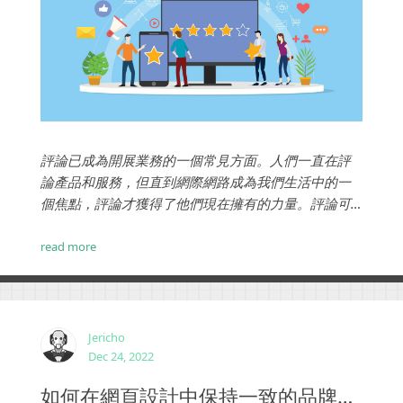
評論已成為開展業務的一個常見方面。人們一直在評
論產品和服務，但直到網際網路成為我們生活中的一
個焦點，評論才獲得了他們現在擁有的力量。評論可
以非常強大。它們可以影響消費者觀看、食用和購買
的內容。當談到輿論時，你總是有好有壞，今天我們
read more
想討論如何充分利用負面評論。...
Jericho
Dec 24, 2022
如何在網頁設計中保持一致的品牌標識