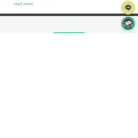
的製作步驟。...
read more
TOP
iWare簡介
設計費用
案例分享
iWare作品
服務項目
專案流程
部落格
常見問題
線上詢價
網頁設計
台北、桃園、新竹、苗栗
網頁設計