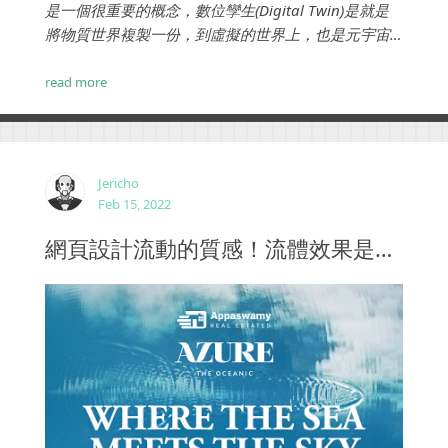
是一個很重要的概念，數位孿生(Digital Twin)是就是
將物質世界複製一份，到虛擬的世界上，也是元宇宙
的一個要素。換句話說，iWare使用的3D環景技術其實
已經初步實現了數位孿生。...
read more
Jericho
Feb 15, 2022
網頁設計流動的質感！流體效果是怎樣賦予頁面生命力