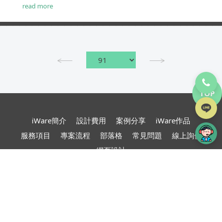
片組成的一些像素。無損壓縮則是透過特殊的演算
read more
法，達到減少圖片檔案大小的目的。 ...
TOP
iWare簡介
設計費用
案例分享
iWare作品
服務項目
專案流程
部落格
常見問題
線上詢價
網頁設計
台北、桃園、新竹、苗栗
網頁設計