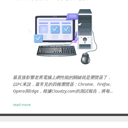
最直接影響老舊電腦上網性能的關鍵就是瀏覽器了，
以PC來說，最常見的四種瀏覽器：Chrome、Firefox、
Opera與Edge，根據Cloudzy.com的測試報告，將每個
瀏覽器分別開啟十個分頁，計算所使用的記憶體，最
後得到了一個很令人意外的結果。 ...
read more