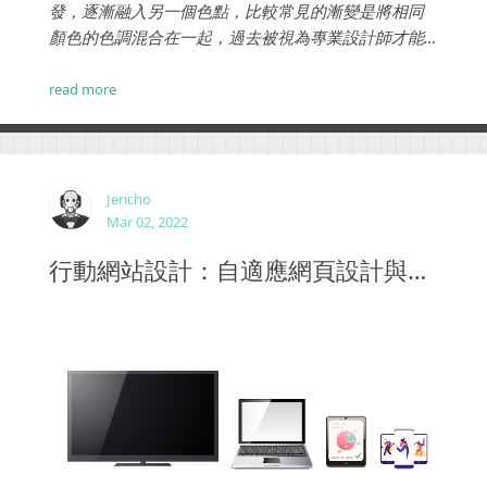
發，逐漸融入另一個色點，比較常見的漸變是將相同
顏色的色調混合在一起，過去被視為專業設計師才能
掌握的高級技巧，如今許多工具軟體，甚至是CSS的語
法都能輕易的生成出漸變效果，使頁面看起來更豐
read more
富。 ...
Jericho
Mar 02, 2022
行動網站設計：自適應網頁設計與響應式網頁設計