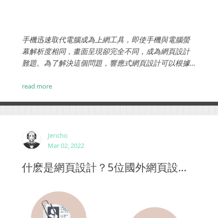
手機迅速取代電腦成為上網工具，即使手機與電腦螢
幕解析度相同，畫面呈現卻完全不同，成為網頁設計
難題。為了解決這個問題，響應式網頁設計可以根據
顯示器的解析度，自動調整版面的布局。使用筆記型
電腦、手機、平板電腦等裝置，瀏覽網頁都有最佳體
read more
驗...
Jericho
Mar 02, 2022
什麽是網頁設計？5位國外網頁設計師是這樣說的