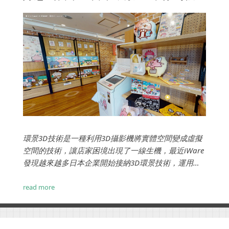
環景3D技術是一種利用3D攝影機將實體空間變成虛擬
空間的技術，讓店家困境出現了一線生機，最近iWare
發現越來越多日本企業開始接納3D環景技術，運用環
景技術達到「虛擬旅遊」、「虛擬觀光」甚至是「虛
擬商務」，且活用在不同的活動與企劃中。...
read more