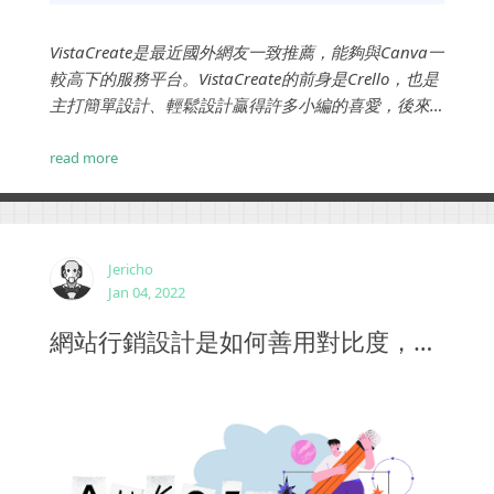
VistaCreate是最近國外網友一致推薦，能夠與Canva一
較高下的服務平台。VistaCreate的前身是Crello，也是
主打簡單設計、輕鬆設計贏得許多小編的喜愛，後來
更名為VistaCreate。他的最大優勢是免費功能，尤其
是圖庫十分完整，對於預算不足的小資站長，小編來
read more
說幫助很大。 ...
Jericho
Jan 04, 2022
網站行銷設計是如何善用對比度，提升網頁內容的可讀性