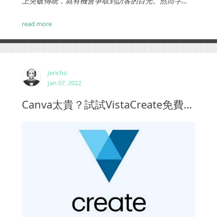
上突破傳統，就有機會爭取到訪客的目光。然而字
型、字體只是一個道具，真正創造絕美視覺效果的，
仍得倚靠網頁設計師的不斷精進。 ...
read more
Jericho
Jan 07, 2022
Canva太貴？試試VistaCreate免費線上設計工具