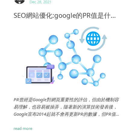
Dec 28, 2021
SEO網站優化:google的PR值是什麽？如何提高PR值？
PR曾經是Google對網頁重要性的評估，但由於機制容
易理解，也容易被操弄，隨著新的演算技術發表後，
Google宣布2014起就不會再更新PR的數據，但PR值仍
是評估一個網站的一項指標，或許新的網站已經不再
被RP機制評估，但是2010年以前就在運作的網站就很
read more