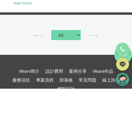
端大氣的網站...
read more
TOP
iWare簡介
設計費用
案例分享
iWare作品
服務項目
專案流程
部落格
常見問題
線上詢價
網頁設計
台北、桃園、新竹、苗栗
網頁設計