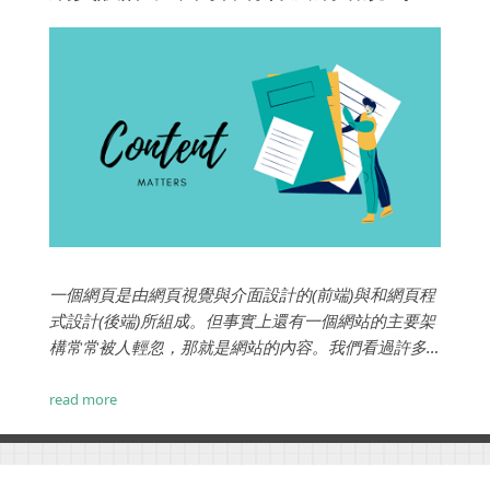
一個網頁是由網頁視覺與介面設計的(前端)與和網頁程
式設計(後端)所組成。但事實上還有一個網站的主要架
構常常被人輕忽，那就是網站的內容。我們看過許多
網站管理者，輕忽了內容的重要性，認為網站設計
好，內容自然水到渠成。...
read more