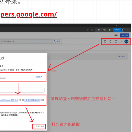
立專案。
opers.google.com/