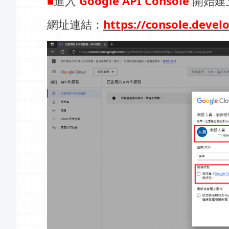
■
進入
Google API Console
開始建
網址連結：
https://console.devel