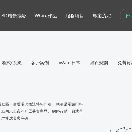
部
3D環景攝影
iWare作品
服務項目
專案流程
程式/系統
客戶案例
iWare 日常
網頁規劃
免費資
漫社團、當過電玩雜誌特約作者。 興趣是電競與科
、或尚未上市的群眾募資商品。 網路行銷一做就是
，才能成長與突破。