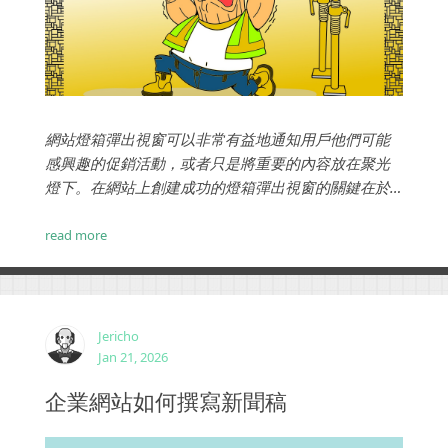
網站燈箱彈出視窗可以非常有益地通知用戶他們可能
感興趣的促銷活動，或者只是將重要的內容放在聚光
燈下。在網站上創建成功的燈箱彈出視窗的關鍵在於
掌握它們的時間、設計。當您開始網站設計時，請考
慮燈箱廣告對您的業務的優勢，如果做得好，燈箱彈
read more
出視窗可以使您公司的潛在客戶和訂閱率飆升。...
Jericho
Jan 21, 2026
企業網站如何撰寫新聞稿