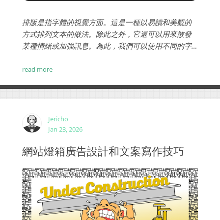
排版是指字體的視覺方面。這是一種以易讀和美觀的
方式排列文本的做法。除此之外，它還可以用來散發
某種情緒或加強訊息。為此，我們可以使用不同的字
體和字體樣式，以及調整大小、字母和單詞之間的間
距等。...
read more
Jericho
Jan 23, 2026
網站燈箱廣告設計和文案寫作技巧