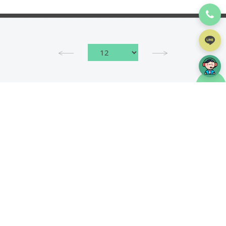
可擴展性是WEB應用程式成功的最關鍵條件之一。在
本文中，我們將告訴您在開發過程中要注意什麼才能
滿足可擴展性原則：什麼會限制可持續和可擴展的
WEB應用程式的結構；哪些技術體現了擴展到生活的
理念；如何開發一款能夠承受訪問者在成功浪潮中的
read more
湧入，並在任何開發和運營階段輕鬆轉移功能擴展的
應用程式。...
TOP