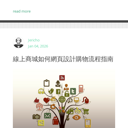
使用動畫還是不使用動畫？當您設計網站時，這始終
是一個問題。網頁設計中動畫的支持者會告訴你，它
注入了一種運動感，產生動態和流暢的用戶體驗。反
對者會爭辯說動畫會分散注意力，對許多觀眾來說似
乎不專業。如何正確使用動畫?事實上，動畫可以是網
read more
站外觀和感覺的絕妙補充，但它們必須以正確的方式
工作以適應您更廣泛的目標。...
Jericho
Jan 04, 2026
線上商城如何網頁設計購物流程指南