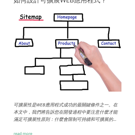
有何不同的有凝聚力的故事。一個引人注目的標誌、
一個優秀的網站、一個有趣的包裝、一個令人難忘的
標語，這些都是必不可少的行銷工具，...
read more
Jericho
Dec 26, 2025
如何設計可擴展WEB應用程式？