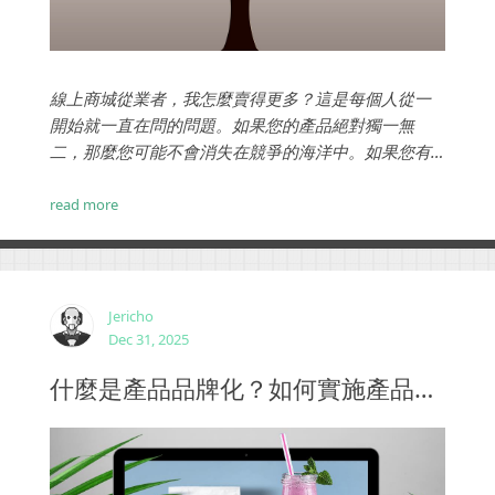
線上商城從業者，我怎麼賣得更多？這是每個人從一
開始就一直在問的問題。如果您的產品絕對獨一無
二，那麼您可能不會消失在競爭的海洋中。如果您有
一些競爭對手（對於大多數企業而言無疑是這種情
況），我們將揭示創建電子商務網站的秘訣。...
read more