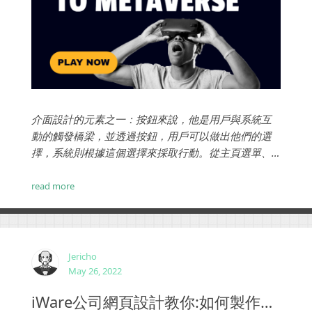
介面設計的元素之一：按鈕來說，他是用戶與系統互
動的觸發橋梁，並透過按鈕，用戶可以做出他們的選
擇，系統則根據這個選擇來採取行動。從主頁選單、
留言表單、線上客戶服務、會員工具欄...每個頁面都可
以看到按鈕的存在。...
read more
Jericho
May 26, 2022
iWare公司網頁設計教你:如何製作出色網站?