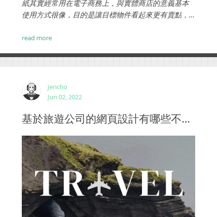
紙其實經常用在電子商務上，與實體商店的意義基本
使用方式很像，目的是讓目標物件看起來更有賣點，
更有吸引力，就如同現實世界中看到的貼紙，然而數
位化設計的優勢下，可以做出更多的變化與策略。...
read more
Jericho
Jun 02, 2022
基於旅遊公司的網頁設計有哪些不同選項？