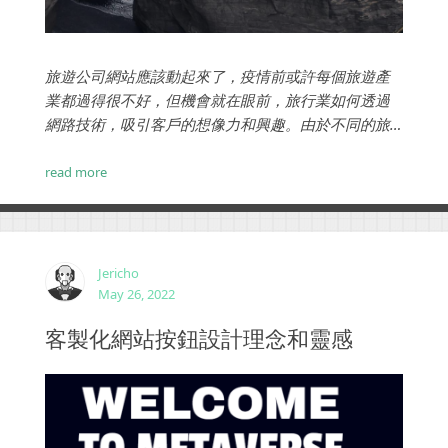
旅遊公司網站應該動起來了，疫情前或許每個旅遊產
業都過得很不好，但機會就在眼前，旅行業如何透過
網路技術，吸引客戶的想像力和興趣。由於不同的旅
行公司有不同的規模、經營方式、客群...等等，我們將
這些因素考慮進去之後，整理出一些相關的設計方向...
read more
Jericho
May 26, 2022
客製化網站按鈕設計理念和靈感