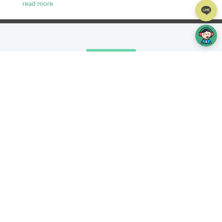
read more
TOP
iWare簡介
設計費用
案例分享
iWare作品
服務項目
專案流程
部落格
常見問題
線上詢價
網頁設計
台北、桃園、新竹、苗栗
網頁設計