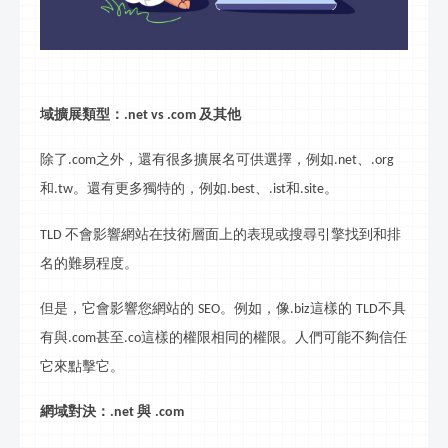
域擴展類型：
及其他
.net vs .com
除了
之外，還有很多擴展名可供選擇，例如
、
.com
.net
.org
和
。還有更多獨特的，例如
、
和
。
.
tw
.best
.ist
.site
不會影響網站在技術層面上的表現或搜尋引擎找到和排
TLD
名的難易程度。
但是，它會影響您網站的
。例如，像
這樣的
不具
SEO
.biz
TLD
有與
甚至
這樣的權限相同的權限。人們可能不夠信任
.com
.co
它來點擊它。
網
域對決：
與
.net
.com