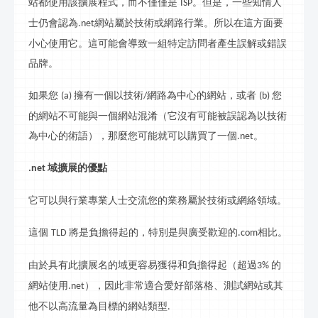
站都使用該擴展程
式
，而不僅僅是
。但是，一些知情人
ISP
士仍會認為
網站屬於技術或網
路
行業。所以在這方面要
.net
小心使用它。這可能會導致一組特定訪問者產生誤解或錯誤
品牌。
如果您
擁有一個以技術
網
路
為中心的網站，或者
您
(a)
/
(b)
的網站不可能與一個網站混淆（它沒有可能被誤認為以技術
為中心的術語），那麼您可能就可以購買了一個
。
.net
域擴展的優點
.net
它可以與行業專業人士交流您的業務屬於技術或網絡領域。
這個
將是負擔得起的，特別是與廣受歡迎的
相比。
TLD
.com
由於具有此擴展名的域更容易獲得和負擔得起（超過
的
3%
網站使用
），因此非常適合愛好
部落格
、測試網站或其
.net
他不以高流量為目標的網站類型
.