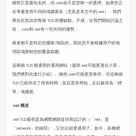
雖然它是最知名的，但
並不是您唯一的選擇。如果您正
.com
在考慮使用不同的域擴展名（尤其是本文中的
），我們
.net
將在此告訴您每個
的優缺點。不過，在我們開始討論之
TLD
前，
和
有一些共同的優勢：
.com
.net
兩者都不是特定於國家
地區的，因此您不會根據用戶的地
/
理區域限制您的覆蓋範圍。
這兩個
都適用於通用網站（儘管
可能更適合小眾，
TLD
.net
我們將對此進行介紹）。雖然
可能更受推崇，但這兩個
.com
已經存在了很長時間，並且眾所周知，足以被視為「標
TLD
準」域擴展。
概述
.net
最初是為網際網路提供商設計的（「
」是
.net TLD
net
「
」的縮寫），它比以前更通用了。如今，各種網
network