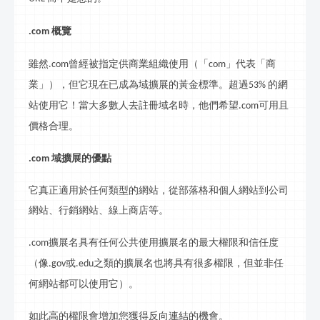
概覽
.com
雖然
曾經被指定供商業組織使用（「
」代表「商
.com
com
業」），但它現在已成為域擴展的黃金標準。超過
的網
53%
站使用它！當大多數人去註冊域名時，他們希望
可用且
.com
價格合理。
域擴展的優點
.com
它真正適用於任何類型的網站，從
部落格
和個人網站到公司
網站、
行
銷網站、線
上
商店等。
擴展名具有任何公共使用擴展名的最大權限和信任度
.com
（像
或
之類的擴展名也將具有很多權限，但並非任
.gov
.edu
何網站都可以使用它）。
如此高的權限會增加您獲得反向連結的機會。