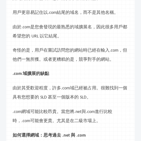
用戶更容易記住以
結尾的域名，而不是其他名稱。
.com
由於
是您會發現的最熟悉的域擴展名，因此很多用戶都
.com
希望您的
以它結尾。
URL
奇怪的是，用戶在嘗試訪問您的網站時已經在輸入
，但
.com
他們一無所獲。或者更糟糕的是，競爭對手的網站。
域擴展的缺點
.com
由於其受歡迎程度，許多
域已經被占用。很難找到一個
.com
具有您想要的
甚至一個版本的
。
SLD
SLD
網
域可能比較昂貴。當您將
與
進行比較
.com
.net
.com
時，
可能會更貴。尤其是在二級市場上。
.com
如何選擇
網
域：思考過去
與
.net
.com