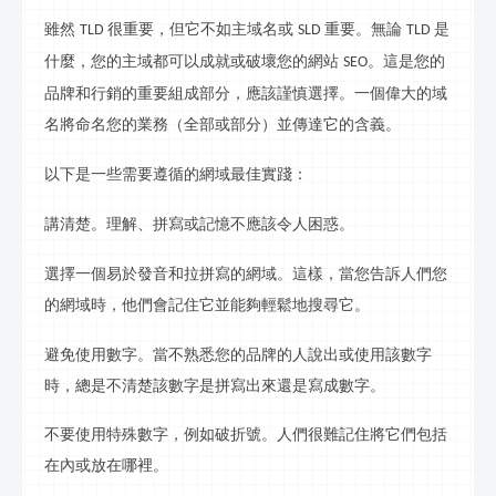
雖然
很重要，但它不如主域名或
重要。無論
是
TLD
SLD
TLD
什麼，您的主域都可以成就或破壞您的網站
。這是您的
SEO
品牌和
行
銷的重要組成部分，應該謹慎選擇。一個偉大的域
名將命名您的業務（全部或部分）並傳達它的含義。
以下是一些需要遵循的
網
域最佳實踐：
講清楚。理解、拼寫或記憶不應該令人困惑。
選擇一個易於發音
和拉拼寫
的
網
域。這樣，當您告訴人們您
的
網
域時，他們會記住它並能夠輕鬆地搜
尋
它。
避免使用數字。當不熟悉您的品牌的人說出或使用該數字
時，總是不清楚該數字是拼寫出來還是寫成數字。
不要使用特殊數字，例如破折號。人們很難記住將它們包括
在內或放在哪裡。