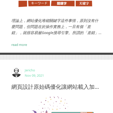
理論上，網站優化堆砌關鍵字這件事情，原則沒有什
麼問題，但問題在於操作實務上，一旦有個「差
錯」，就很容易被Google搜尋引擎。所謂的「差錯」
指的是關鍵字密度超過了Google認為的正常密度範
圍，就會產生「差錯」而受到懲罰。...
read more
Jericho
Nov 09, 2021
網頁設計原始碼優化讓網站載入加速技巧