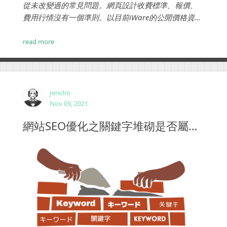
從未改變過的常見問題。網頁設計收費標準、報價、
費用行情沒有一個準則。以目前iWare的公開價格資訊
來說，一個中小企業、形象網站設計費用差不多在
50,000起...
read more
Jericho
Nov 09, 2021
網站SEO優化之關鍵字堆砌是否屬於作弊？