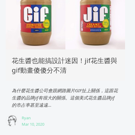
花生醬也能搞設計迷因！jif花生醬與
gif動畫傻傻分不清
為什麼花生醬公司會跟網路圖片GIF扯上關係，這跟花
生醬的品牌jif有很大的關係。這個美式花生醬品牌jif
的市占率甚至遠遠...
Ryan
Mar 10, 2020