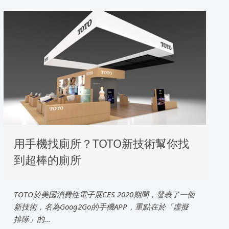
用手機找廁所？TOTO新技術幫你找
到超棒的廁所
TOTO於美國消費性電子展CES 2020期間，發表了一個
新技術，名為Goog2Go的手機APP，重點在於「虛擬
排隊」的...