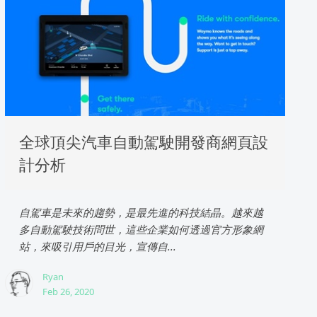
全球頂尖汽車自動駕駛開發商網頁設
計分析
自駕車是未來的趨勢，是最先進的科技結晶。越來越
多自動駕駛技術問世，這些企業如何透過官方形象網
站，來吸引用戶的目光，宣傳自...
Ryan
Feb 26, 2020