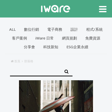
ALL
數位行銷
電子商務
設計
程式/系統
客戶案例
iWare 日常
網頁規劃
免費資源
分享會
科技新知
ESG企業永續
首頁
部落格