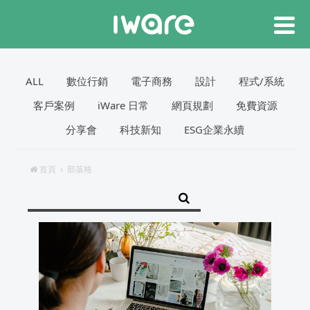
ALL
數位行銷
電子商務
設計
程式/系統
客戶案例
iWare 日常
網頁規劃
免費資源
分享會
科技新知
ESG企業永續
首頁
部落格